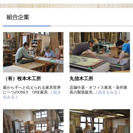
（有）牧本木工所
丸信木工所
親から子へと伝えられる家具世界
店舗什器・オフィス家具・造作家
に一つのONLY ONE家具...
[ 続き
具の製造販売...
[ 続きをみる ]
をみる ]