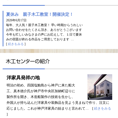
夏休み 親子木工教室！開催決定！
2026年6月17日
毎年、大人気！親子木工教室！ 早い時期からうれしい
お問い合わせをたくさん頂き、ありがとうございます
今年も忙しいみなさまの声にお応えして、１日で夏休
みの宿題が終わる作品をご用意しております …
[
続きをみる
]
洋家具発祥の地
明治の初め、四国塩鮑島から神戸に来た船大
工、真木徳介氏が神戸市中央区加納町辺りに
製作所を開き、木造船製作の技術を生かし、
外国人が持ち込んだ洋家具や装飾品を見よう見まねで作り、注文に
応じました。これが神戸洋家具の始まりと言われて… [
続きをみる
]