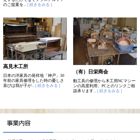
のご提案を...
[ 続きをみる ]
高見木工所
（有）日栄商会
日本の洋家具の発祥地「神戸」30
年前の家具修理をした時の憂しさ
動工具の修理から木工用NCマシー
喜びは我が子が...
[ 続きをみる ]
ンの高度利用、PCとのリンクご相
談承ります...
[ 続きをみる ]