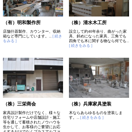
（有）明和製作所
（株）清水木工所
店舗什器製作、カウンター、収納
設立して約40年余り、曲がった家
箱など専門にしています。...
[ 続き
具、斜めになった家具、三角でも
をみる ]
四角でも木に関する物なら何でも...
[ 続きをみる ]
（株）三栄商会
（株）兵庫家具塗装
家具設計製作だけでなく、様々な
木ならあらゆるものを塗装しま
住宅リフォームや店舗設計・施工
す。...
[ 続きをみる ]
等を通して蓄積されたノウハウを
生かして、お客様のご要望にお応
えするだけでなくプラスアルファ