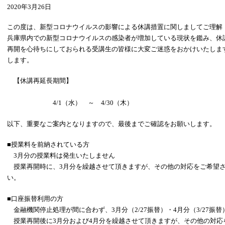
2020年3月26日
この度は、新型コロナウイルスの影響による休講措置に関しましてご理解
兵庫県内での新型コロナウイルスの感染者が増加している現状を鑑み、休
再開を心待ちにしておられる受講生の皆様に大変ご迷惑をおかけいたしま
します。
【休講再延長期間】
4/1（水） ～ 4/30（木）
以下、重要なご案内となりますので、最後までご確認をお願いします。
■授業料を前納されている方
3月分の授業料は発生いたしません
授業再開時に、3月分を繰越させて頂きますが、その他の対応をご希望さ
い。
■口座振替利用の方
金融機関停止処理が間に合わず、3月分（2/27振替）・4月分（3/27振
授業再開後に3月分および4月分を繰越させて頂きますが、その他の対応