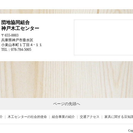
団地協同組合
神戸木工センター
〒655-0003
兵庫県神戸市垂水区
小束山本町１丁目４−１１
TEL：078-784-5005
ページの先頭へ
介
｜
木工センターの社会的使命
｜
組合事業の紹介
｜
交通アクセス
｜
家具に関する豆知
Cop