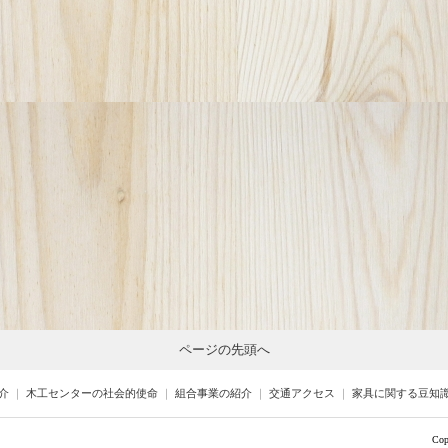
ページの先頭へ
介
｜
木工センターの社会的使命
｜
組合事業の紹介
｜
交通アクセス
｜
家具に関する豆知
Cop