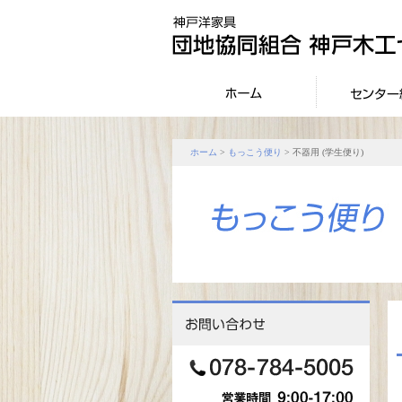
ホーム
>
もっこう便り
> 不器用 (学生便り)