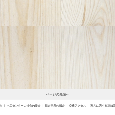
ページの先頭へ
介
｜
木工センターの社会的使命
｜
組合事業の紹介
｜
交通アクセス
｜
家具に関する豆知