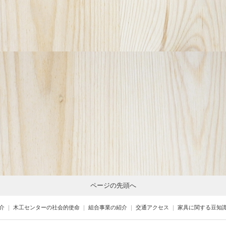
ページの先頭へ
介
｜
木工センターの社会的使命
｜
組合事業の紹介
｜
交通アクセス
｜
家具に関する豆知