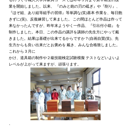
業を開始しました。以来、 『のみと鉋の刃の砥ぎ』や『削り』、
『ほぞ組、あり組等組手の習得』等単調な(笑)基本 作業を、毎日飽
きずに(笑)、反復練習して来ました。 この間ほとんど作品は作って
来なかったんですが、昨年末ようやく一作品、『引出付小箱』 を
制作しました。本日、この作品の講評を講師の先生方にやって戴
きました。結果は基礎が出来てるからですか？(自画自賛(笑)、先
生方からも良い出来だとお褒めを 戴き、みんな合格致しました。
これから３月に
かけ、道具箱の制作や２級技能検定試験模擬 テストなどいよいよ
レベルが上がって来ますが、頑張ります。
、