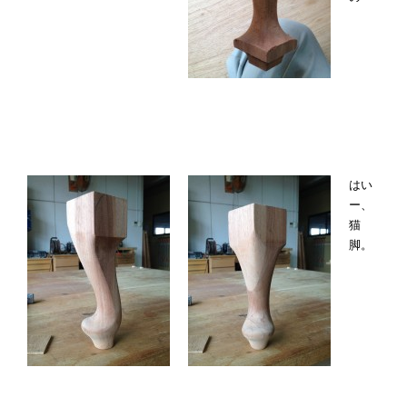
はい
ー、
猫
脚。