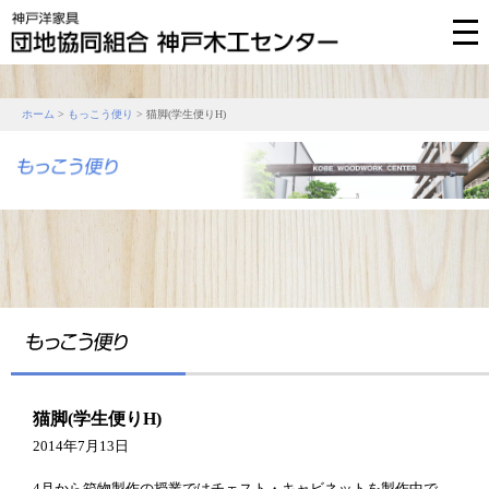
ホーム
>
もっこう便り
> 猫脚(学生便りH)
猫脚(学生便りH)
2014年7月13日
4月から箱物製作の授業ではチェスト・キャビネットを製作中で