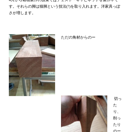
す。それらの脚は猫脚という技法(?)を取り入れます。洋家具っぽ
さが増します。
ただの角材からのー
切っ
た
り、
削っ
たり
のー