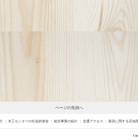
ページの先頭へ
介
｜
木工センターの社会的使命
｜
組合事業の紹介
｜
交通アクセス
｜
家具に関する豆知
Cop