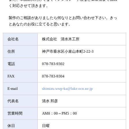
く対応させて頂きます。
製作のご相談がありましたら何なりとお問い合わせ下さい。きっ
とあなたのお役に立てると思います。
会社名
株式会社 清水木工所
住所
神戸市垂水区小束山本町2-22-3
電話
078-783-9302
FAX
078-783-9304
E-mail
shimizu.wwp-ka@lake.ocn.ne.jp
代表名
清水 邦彦
営業時間
AM8：00～PM5：00
休日
日曜