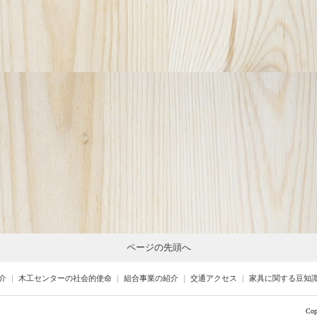
ページの先頭へ
介
｜
木工センターの社会的使命
｜
組合事業の紹介
｜
交通アクセス
｜
家具に関する豆知
Cop