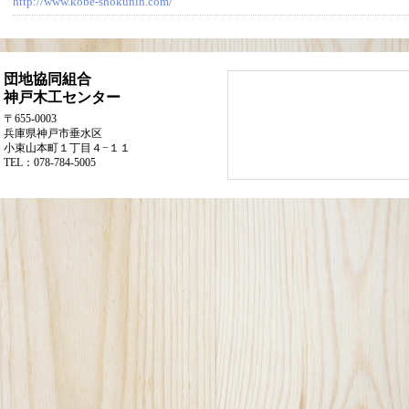
http://www.kobe-shokunin.com/
団地協同組合
神戸木工センター
〒655-0003
兵庫県神戸市垂水区
小束山本町１丁目４−１１
TEL：078-784-5005