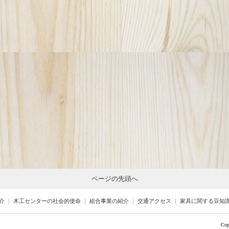
ページの先頭へ
介
｜
木工センターの社会的使命
｜
組合事業の紹介
｜
交通アクセス
｜
家具に関する豆知
Cop