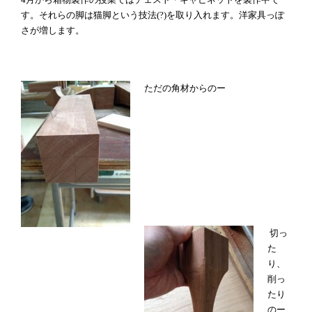
す。それらの脚は猫脚という技法(?)を取り入れます。洋家具っぽ
さが増します。
ただの角材からのー
切っ
た
り、
削っ
たり
のー