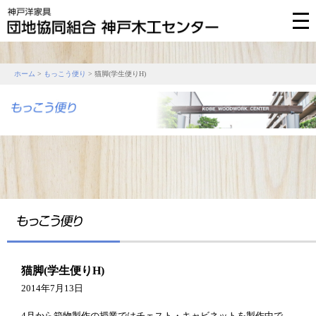
ホーム
>
もっこう便り
> 猫脚(学生便りH)
猫脚(学生便りH)
2014年7月13日
4月から箱物製作の授業ではチェスト・キャビネットを製作中で