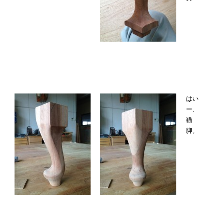
はい
ー、
猫
脚。