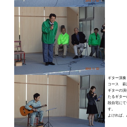
ギター演奏
コース 萩
ギターの演
たるギター
段自宅にて
す。
よければ、