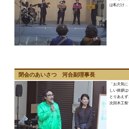
は私だけ…
閉会のあいさつ 河合副理事長
「お天気に
しい挨拶は
とりあえず
次回木工祭