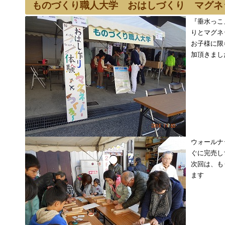
ものづくり職人大学 おはしづくり マグネ
『垂水っこ
りとマグネ
お子様に限
加頂きまし
ウォールナ
ぐに完売し
次回は、も
ます