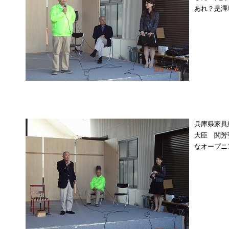
あれ？是澤
兵庫県家具
大臣 関芳
なオープニ