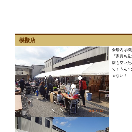
模擬店
会場内は模
『家具も見
腹も空いた
て！うん？
ゃない!!