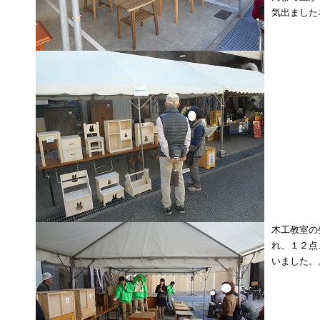
気出ました
木工教室の
れ、１２点
いました。。