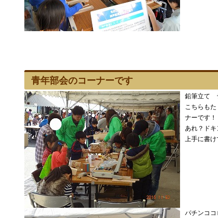
青年部会のコーナーです
鉛筆立て
こちらもた
ナーです！
あれ？ドキ
上手に書けて
パチンココ