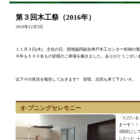
第３回木工祭（2016年）
2016年12月5日
１１月３日(木)、文化の日、団地協同組合神戸木工センター恒例の
今年も５００名もの皆様のご来場を戴きました。ありがとうござい
以下その状況を報告しておきます!! 皆様、次回も来て下さいネ。
オ-プニングセレモニー
「ただいま
まーす！！
3回目にし
した～(^_-)