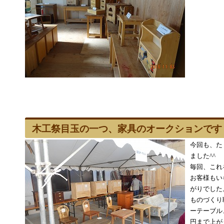
木工祭目玉の一つ、家具のオークションです
今回も、た
ました^^
毎回、これ
お客様もい
がりでした
ものづくり
ーテーブル
円まで上が