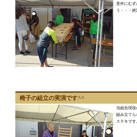
意外にむず
う・・・絶
椅子の組立の実演です^^
当組合現役
組み立てら
ステキです