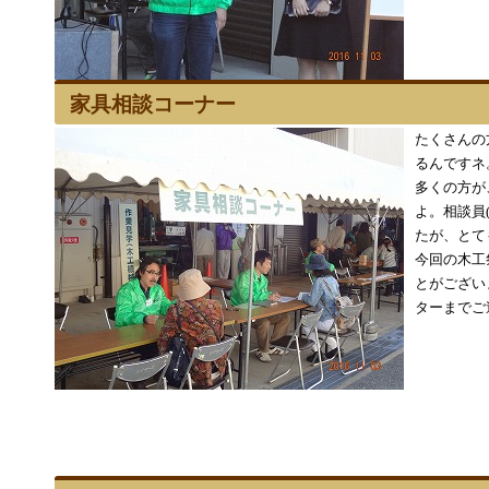
家具相談コーナー
たくさんの
るんですネ
多くの方が
よ。相談員
たが、とて
今回の木工
とがござい
ターまでご