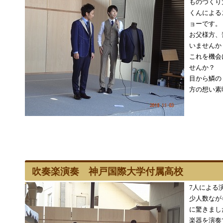
ものづくり
くんによる
ョーです。
お父様方、
いませんか
これを機会
せんか？
目から鱗の
方の想い素
吹奏楽演奏 神戸国際大学付属高校
7人による
少人数なが
に驚きまし
楽器を演奏