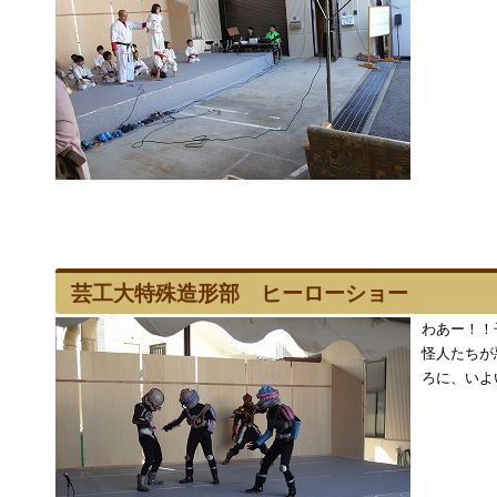
芸工大特殊造形部 ヒーローショー
わあー！！
怪人たちが
ろに、いよ