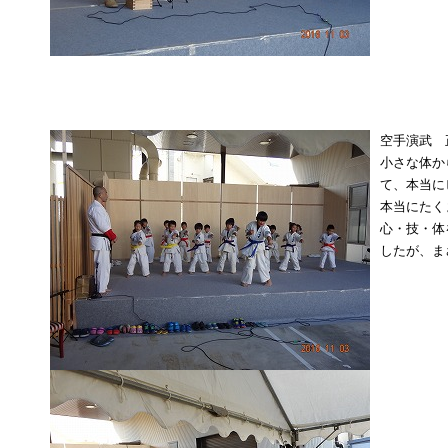
空手演武 
小さな体か
て、本当に
本当にたく
心・技・体
したが、ま