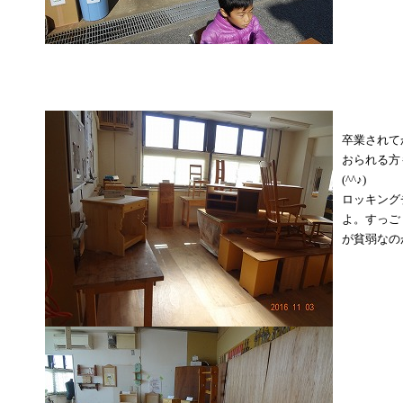
卒業されて
おられる方
(^^♪)
ロッキング
よ。すっご
が貧弱なの