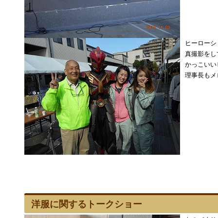
ヒーローシ
真撮影をし
かっこいい
理事長もメ
洋服に関するトークショー