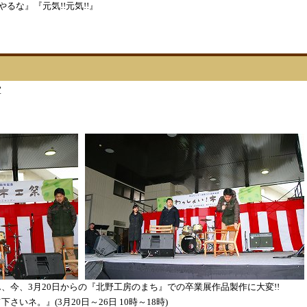
るな』『元気!!元気!!』
室
、今、3月20日からの『北野工房のまち』での卒業展作品製作に大変!!
いネ。』(3月20日～26日 10時～18時)