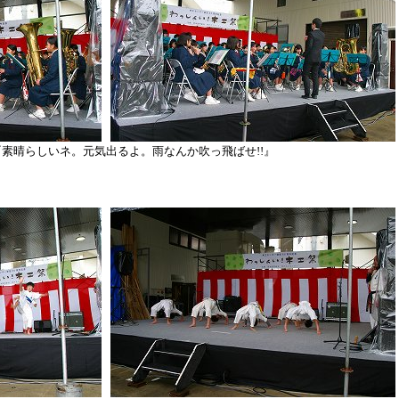
素晴らしいネ。元気出るよ。雨なんか吹っ飛ばせ!!』