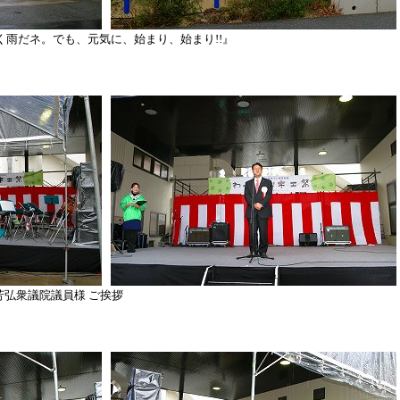
にく雨だネ。でも、元気に、始まり、始まり!!』
芳弘衆議院議員様 ご挨拶