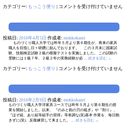
民
滋
カテゴリー:
もっこう便り
|
コメントを受け付けていません
の
賀
集
県
い
立
『た
近
る
技能検定試験模擬テスト実施！！
江
み
学
っ
投稿日:
2016年4月5日
作成者:
mokkokanri
園
こ』
の
ものづくり職人大学では昨年５月より第６期生が、将来の家具
に
生
職人を目指し日々研鑽に励んでおります。 この３月末に国家試
出
徒、
験、技能検定試験２級の模擬テストを実施しました。 この試験の
店
当
は
受験には１級７年、２級２年の実務経験が必 …
続きを読む
→
組
合
技
カテゴリー:
もっこう便り
|
コメントを受け付けていません
を
能
訪
検
問
定
さ
試
れ
引出付小箱の講評会を行いました！！
験
る！！
模
は
投稿日:
2016年2月9日
作成者:
mokkokanri
擬
テ
ものづくり職人大学洋家具コースでは昨年５月より第６期生の授
ス
業を開始しました。以来、 『のみと鉋の刃の砥ぎ』や『削り』、
ト
『ほぞ組、あり組等組手の習得』等単調な(笑)基本 作業を、毎日飽
実
きずに(笑)、反復練習して来ました。 …
続きを読む
→
施！！
は