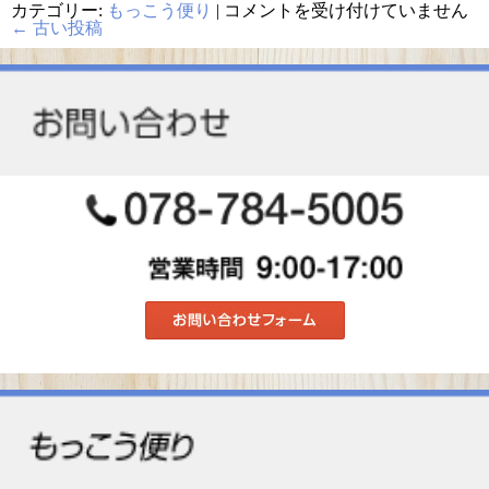
引
カテゴリー:
もっこう便り
|
コメントを受け付けていません
出
←
古い投稿
付
小
箱
の
講
評
会
を
行
い
ま
し
た！！
は