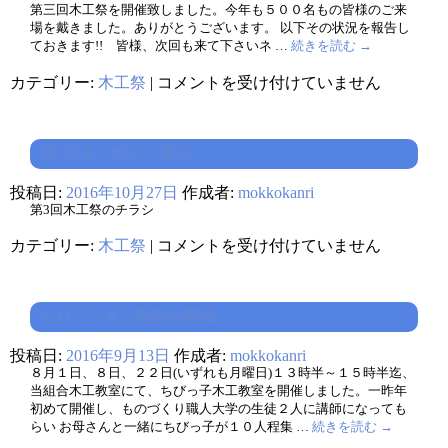
第
第三回木工祭を開催致しました。今年も５００名もの皆様のご来
６
場を戴きました。ありがとうございます。 以下その状況を報告し
期
ておきます!! 皆様、次回も来て下さいネ …
続きを読む
→
生
２
第
カテゴリー:
木工祭
|
コメントを受け付けていません
年
３
次
回
展
木
開
工
催
第3回木工祭のご案内
祭
は
（2016
投稿日:
2016年10月27日
作成者:
mokkokanri
年）
は
第3回木工祭のチラシ
第
カテゴリー:
木工祭
|
コメントを受け付けていません
3
回
木
工
ちびっ子木工教室の開催
祭
の
投稿日:
2016年9月13日
作成者:
mokkokanri
ご
案
８月１日、８日、２２日(いずれも月曜日)１３時半～１５時半迄、
内
当組合木工教室にて、ちびっ子木工教室を開催しました。一昨年
は
初めて開催し、ものづくり職人大学の生徒２人に講師になっても
らい お母さんと一緒にちびっ子が１０人程集 …
続きを読む
→