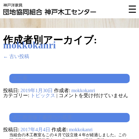
作成者別アーカイブ:
mokkokanri
←
古い投稿
木工展
投稿日:
2019年1月30日
作成者:
mokkokanri
木
カテゴリー:
トピックス
|
コメントを受け付けていません
工
展
は
木工教室修了書授与の風景
投稿日:
2017年4月4日
作成者:
mokkokanri
当組合の木工教室もこの４月で設立後４年が経過しました。この