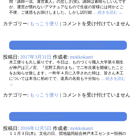
間『講師一流、運営素人』の悲しさ(笑)。講師は素晴らしいんです
が、運営が慣れないアマチュアなもので生徒の皆様には何かとご
不便、ご迷惑もお掛けしました。しかし試行錯 …
続きを読む
→
木
カテゴリー:
もっこう便り
|
コメントを受け付けていません
工
教
室
修
ものづくり職人大学第６期生２年次展開催
了
書
投稿日:
2017年3月31日
作成者:
mokkokanri
授
与
木工便りも久し振りです。今日は、ものづくり職人大学第６期生
の
が神戸は三ノ宮、『北野工房のまち』で二年次展を開催したこと
風
をお知らせ致します。一昨年４月に入学された時は、皆さん木工
景
については本当に初めてで、道具の名前も十分知ら …
続きを読む
は
→
も
カテゴリー:
もっこう便り
|
コメントを受け付けていません
の
づ
く
り
第３回木工祭（2016年）
職
人
投稿日:
2016年12月5日
作成者:
mokkokanri
大
学
１１月３日(木)、文化の日、団地協同組合神戸木工センター恒例の