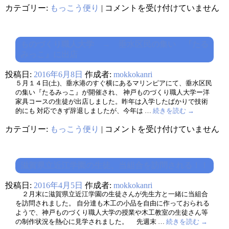
ち
カテゴリー:
もっこう便り
|
コメントを受け付けていません
び
っ
子
木
ものづくり職人大学 → 垂水区民の集い 『たる
工
みっこ』に出店
教
室
の
投稿日:
2016年6月8日
作成者:
mokkokanri
開
５月１４日(土)、垂水港のすぐ横にあるマリンピアにて、垂水区民
催
の集い『たるみっこ』が開催され、 神戸ものづくり職人大学ー洋
は
家具コースの生徒が出店しました。昨年は入学したばかりで技術
的にも 対応できず辞退しましたが、今年は …
続きを読む
→
も
カテゴリー:
もっこう便り
|
コメントを受け付けていません
の
づ
く
り
滋賀県立近江学園の生徒、当組合を訪問される！！
職
人
投稿日:
2016年4月5日
作成者:
mokkokanri
大
学
２月末に滋賀県立近江学園の生徒さんが先生方と一緒に当組合
→
を訪問されました。 自分達も木工の小品を自由に作っておられる
垂
ようで、神戸ものづくり職人大学の授業や木工教室の生徒さん等
水
の制作状況を熱心に見学されました。 先週末 …
続きを読む
→
区